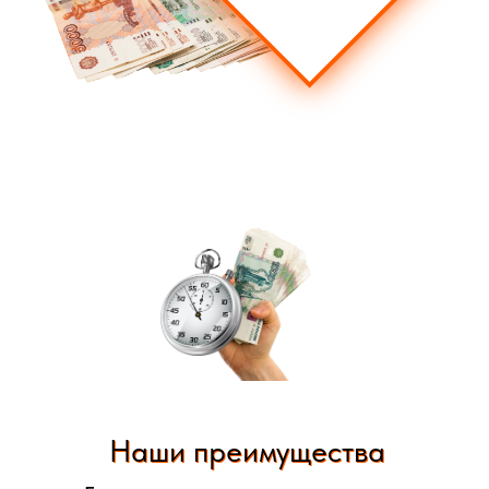
Какую технику мы
выкупаем
Наши преимущества